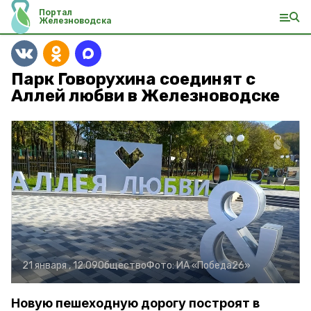
Портал
Железноводска
Парк Говорухина соединят с
Аллей любви в Железноводске
21 января , 12:09
Общество
Фото:
ИА «Победа26»
Новую пешеходную дорогу построят в