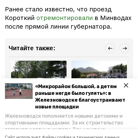
Ранее стало известно, что проезд
Короткий
отремонтировали
в Минводах
после прямой линии губернатора.
Читайте также:
«Микрорайон большой, а детям
раньше негде было гулять»: в
Общество
Общество
Бла
Железноводске благоустраивают
20 января , 16:25
16 января , 17:22
15
Памятник Высоцкому
Зелёный театр в
Вт
новые площадки
появится в парке в
Железноводске вновь
бл
Железноводске
станет площадкой для
Го
Железноводск пополняется новыми детскими и
проведения
Же
спортивными площадками. За их строительство
мероприятий
голосуют местные жители. Так, на улице
Октябрьской уже появилось современное
Все новости
Сайт использует файлы cookies и технических данных