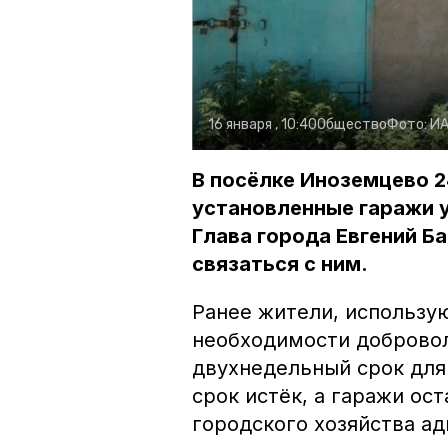
16 января , 10:40
Общество
Фото:
ИА
В посёлке Иноземцево 2
установленные гаражи у
Глава города Евгений Б
связаться с ним.
Ранее жители, использу
необходимости добровол
двухнедельный срок для
срок истёк, а гаражи ос
городского хозяйства а