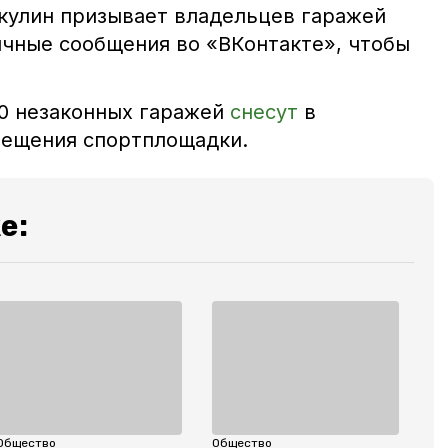
акулин призывает владельцев гаражей
ичные сообщения во «ВКонтакте», чтобы
50 незаконных гаражей
снесут
в
мещения спортплощадки.
е:
Общество
Общество