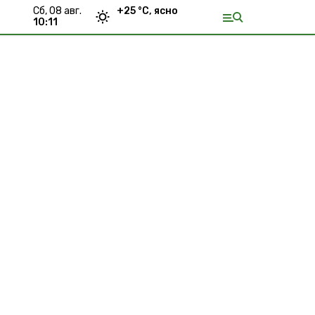
сб, 08 авг.
+
25
°С,
ясно
10:11