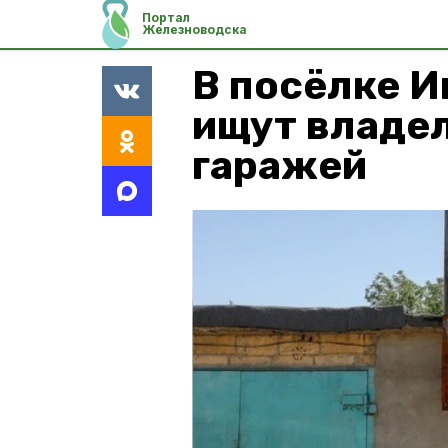
Портал
Железноводска
В посёлке И
ищут владе
гаражей