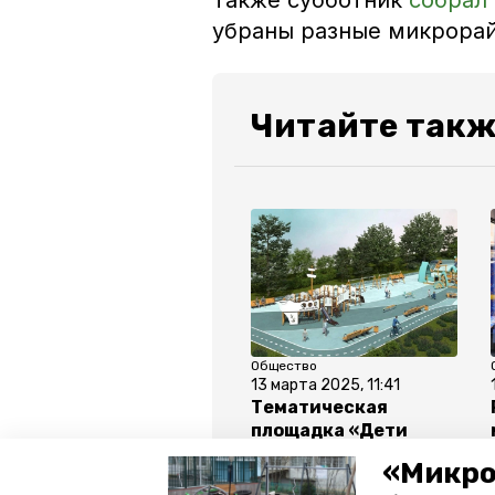
Также субботник
собрал
убраны разные микрора
Читайте такж
Общество
13 марта 2025, 11:41
Тематическая
площадка «Дети
капитана Гранта»
«Микро
появится в