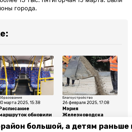
более 13 тыс. пятигорчан 15 марта. Были
йоны города.
е:
Образование
Благоустройство
10 марта 2025, 15:38
26 февраля 2025, 17:08
Расписание
Мэрия
маршруток обновили
Железноводска
в Железноводске
планирует
район большой, а детям раньше 
заасфальтировать 27