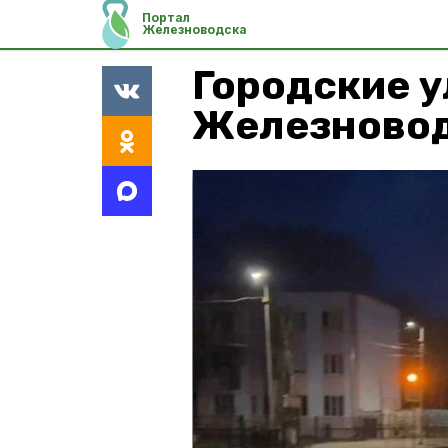
Портал
Железноводска
Городские 
Железново