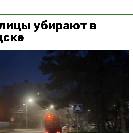
улицы убирают в
дске