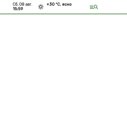
сб, 08 авг.
+
30
°С,
ясно
15:59