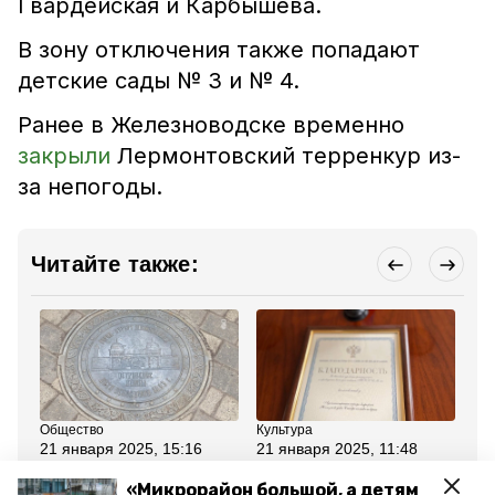
Гвардейская и Карбышева.
В зону отключения также попадают
детские сады № 3 и № 4.
Ранее в Железноводске временно
закрыли
Лермонтовский терренкур из-
за непогоды.
Читайте также:
Общество
Культура
Об
21 января 2025, 15:16
21 января 2025, 11:48
20
Брендированные люки
Железноводский
Жи
установили в
фестиваль «FERRUM-
Же
«Микрорайон большой, а детям