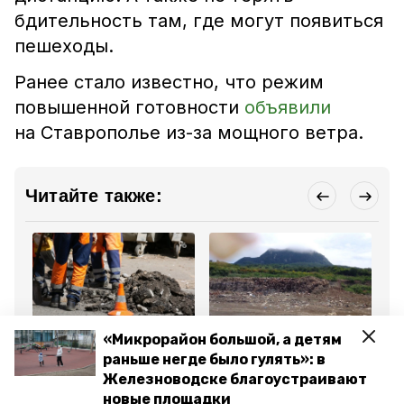
бдительность там, где могут появиться
пешеходы.
Ранее стало известно, что режим
повышенной готовности
объявили
на Ставрополье из-за мощного ветра.
Читайте также:
Общество
Общество
Об
«Микрорайон большой, а детям
14 ноября 2024, 15:59
16 января 2025, 15:07
14
раньше негде было гулять»: в
Более 16 км дорог ждёт
Свалку в
Ра
ремонт в
Железноводске
ба
Железноводске благоустраивают
Железноводске в этом
продолжат
за
новые площадки
году
рекультивировать в
Же