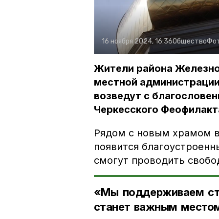
16 ноября 2024, 16:36
Общество
Фо
Жители района Железно
местной администрации 
возведут с благословен
Черкесского Феофилакт
Рядом с новым храмом 
появится благоустроенн
смогут проводить свобо
«Мы поддерживаем стр
станет важным местом