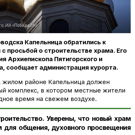
то:
ИА «Победа26»
водска Капельница обратились к
с просьбой о строительстве храма. Его
ия Архиепископа Пятигорского и
а, сообщает администрация курорта.
в жилом районе Капельница должен
ый комплекс, в котором местные жители
дное время на свежем воздухе.
оительство. Уверены, что новый храм
 для общения, духовного просвещения