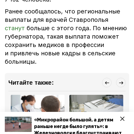
Ранее сообщалось, что региональные
выплаты для врачей Ставрополья
станут
больше с этого года. По мнению
губернатора, такая выплата поможет
сохранить медиков в профессии
и привлечь новые кадры в сельские
больницы.
Читайте также:
«Микрорайон большой, а детям
раньше негде было гулять»: в
Общество
Общество
Об
Железноводске благоустраивают
26 января 2024, 12:50
13 октября 2023, 15:10
17