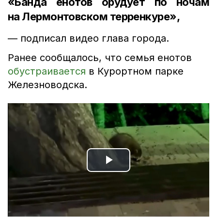
«Банда енотов орудует по ночам
на Лермонтовском терренкуре»,
— подписал видео глава города.
Ранее сообщалось, что семья енотов
обустраивается
в Курортном парке
Железноводска.
Play
Video