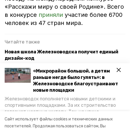
«Расскажи миру о своей Родине». Всего
в конкурсе
приняли
участие более 6700
человек из 47 стран мира.
Читайте также
Новая школа Железноводска получит единый
дизайн-код
Концерт хореографической школы «Youla»
«Микрорайон большой, а детям
состоится в Железноводске 9 июня
раньше негде было гулять»: в
Железноводске благоустраивают
«Школу мэров» в Железноводске прошли 80
новые площадки
участников со всей России
Железноводск пополняется новыми детскими и
спортивными площадками. За их строительство
голосуют местные жители. Так, на улице
минобр ск
студенты
Октябрьской уже появилось современное
Сайт использует файлы cookies и технических данных
пространство для отдыха, а в Иноземцеве
посетителей.
Продолжая пользоваться сайтом, Вы
ставропольский край