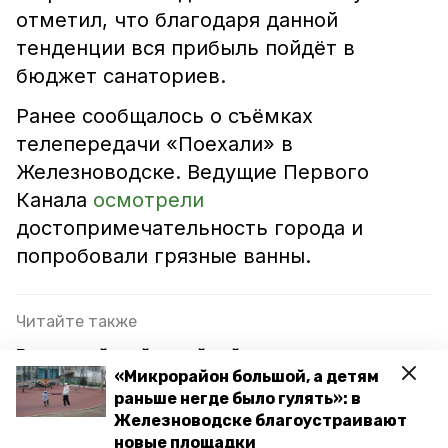
отметил, что благодаря данной
тенденции вся прибыль пойдёт в
бюджет санаториев.
Ранее сообщалось о съёмках
телепередачи «Поехали» в
Железноводске. Ведущие Первого
Канала
осмотрели
достопримечательность города и
попробовали грязные ванны.
Читайте также
Всероссийский семейный огонь доставили в
«Микрорайон большой, а детям
Железноводск
раньше негде было гулять»: в
Лестницу от улицы Калинина до Семашко
Железноводске благоустраивают
отремонтируют в Железноводске
новые площадки