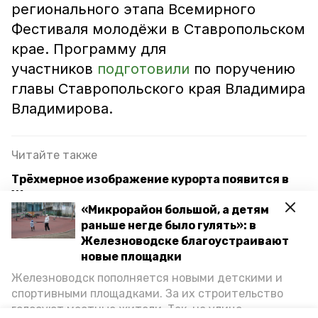
регионального этапа Всемирного
Фестиваля молодёжи в Ставропольском
крае. Программу для
участников
подготовили
по поручению
главы Ставропольского края Владимира
Владимирова.
Читайте также
Трёхмерное изображение курорта появится в
Железноводске
«Микрорайон большой, а детям
Цена на наружную рекламу в Железноводске
раньше негде было гулять»: в
выросла в 80 раз в 2023 году
Железноводске благоустраивают
новые площадки
В топ-10 популярных направлений для
Железноводск пополняется новыми детскими и
бронирования апартаментов попал
спортивными площадками. За их строительство
Железноводск
голосуют местные жители. Так, на улице