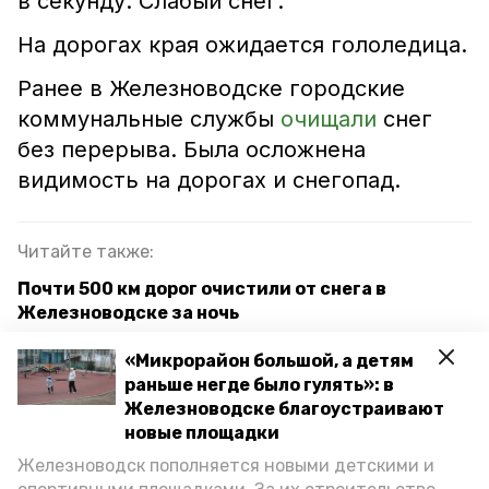
в секунду. Слабый снег.
На дорогах края ожидается гололедица.
Ранее в Железноводске городские
коммунальные службы
очищали
снег
без перерыва. Была осложнена
видимость на дорогах и снегопад.
Читайте также:
Почти 500 км дорог очистили от снега в
Железноводске за ночь
Более 10 единиц техники задействуют для
«Микрорайон большой, а детям
уборки снега в Железноводске
раньше негде было гулять»: в
Железноводске благоустраивают
Спасатели МЧС Ставрополья предупредили о
новые площадки
снеге в крае 11 января
Железноводск пополняется новыми детскими и