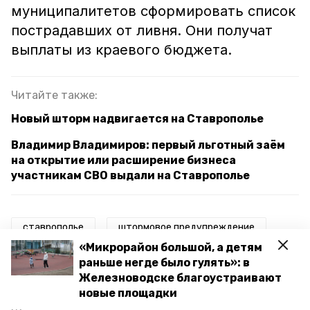
муниципалитетов сформировать список
пострадавших от ливня. Они получат
выплаты из краевого бюджета.
Читайте также:
Новый шторм надвигается на Ставрополье
Владимир Владимиров: первый льготный заём
на открытие или расширение бизнеса
участникам СВО выдали на Ставрополье
ставрополье
штормовое предупреждение
«Микрорайон большой, а детям
гидрометцентр региона
раньше негде было гулять»: в
Железноводске благоустраивают
гу мчс россии по ставропольскому краю
новые площадки