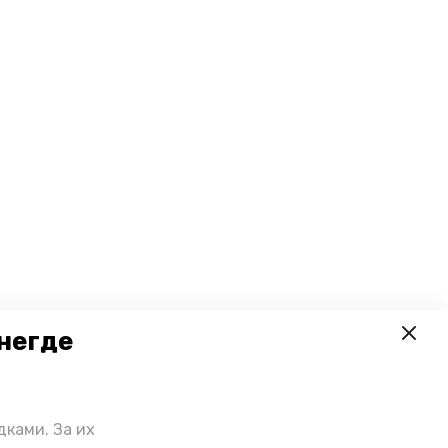
негде
ками. За их