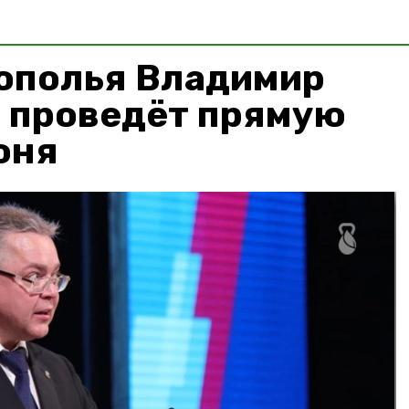
рополья Владимир
 проведёт прямую
юня