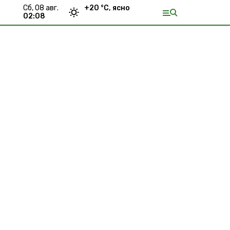
сб, 08 авг.
+
20
°С,
ясно
02:08