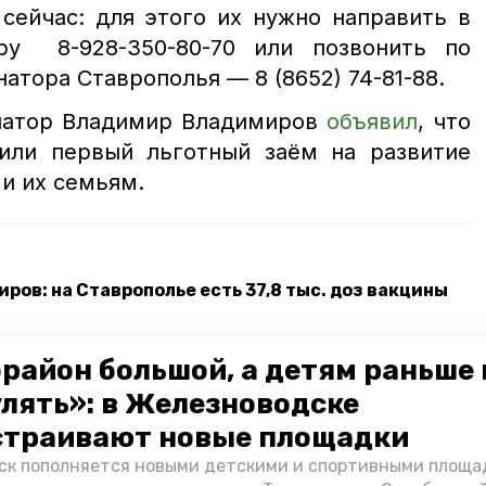
сейчас: для этого их нужно направить в
у 8-928-350-80-70 или позвонить по
атора Ставрополья — 8 (8652) 74-81-88.
натор Владимир Владимиров
объявил
, что
или первый льготный заём на развитие
 и их семьям.
ров: на Ставрополье есть 37,8 тыс. доз вакцины
ойти в Банк решений «Умного города»
район большой, а детям раньше 
улять»: в Железноводске
авропольский край
прямая линия
страивают новые площадки
к пополняется новыми детскими и спортивными площад
ольского края