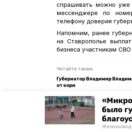
спрашивать можно уже 
мессенджере по номер
телефону доверия губерн
Напомним, ранее губер
на Ставрополье выплат
бизнеса участникам СВО
Читайте также:
Губернатор Владимир Владими
от кори
Опыт Железноводска может в
«Микро
было г
железноводск
кмв
ст
благоу
Железноводс
прямая линия губернатора ставроп