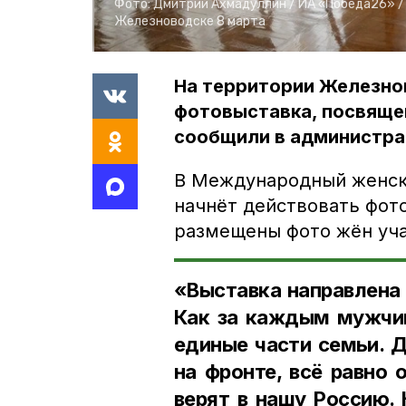
Фото:
Дмитрий Ахмадуллин /
ИА «Победа26» 
Железноводске 8 марта
На территории Железно
фотовыставка, посвяще
сообщили в администра
В Международный женски
начнёт действовать фот
размещены фото жён уча
«Выставка направлена 
Как за каждым мужчин
единые части семьи. Д
на фронте, всё равно 
верят в нашу Россию.