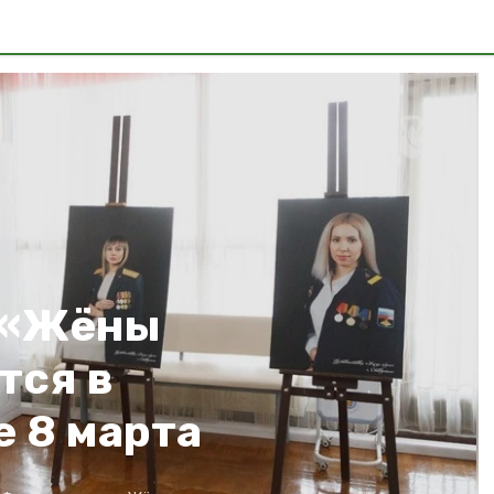
 «Жёны
тся в
 8 марта