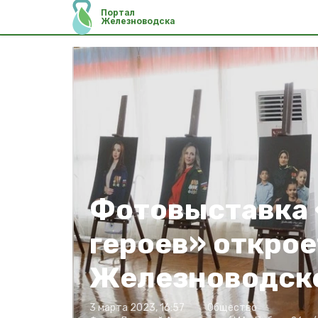
Портал
Железноводска
Фотовыставка
героев» открое
Железноводске
3 марта 2023, 16:57
Общество