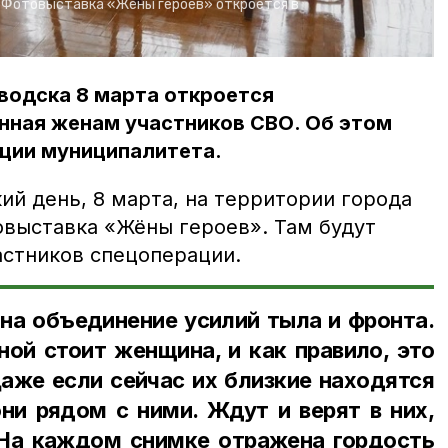
/
Фотовыставка «Жёны героев» откроется в
водска 8 марта откроется
нная женам участников СВО. Об этом
ции муниципалитета.
й день, 8 марта, на территории города
овыставка «Жёны героев». Там будут
стников спецоперации.
на объединение усилий тыла и фронта.
ой стоит женщина, и как правило, это
аже если сейчас их близкие находятся
они рядом с ними. Ждут и верят в них,
 На каждом снимке отражена гордость