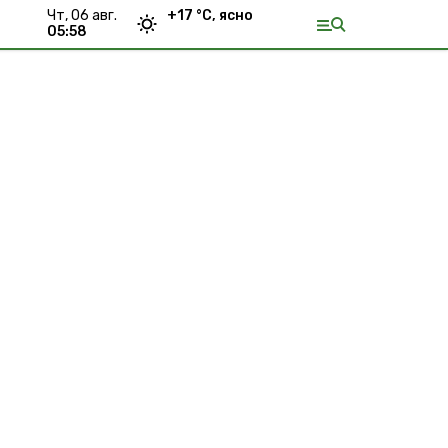
чт, 06 авг.
+
17
°С,
ясно
05:58