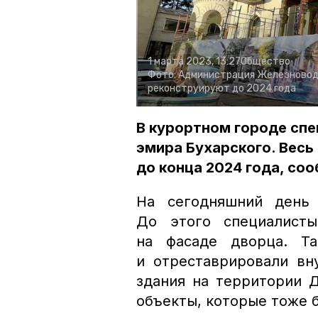
1 марта 2023, 13:27
Общество
Фото:
Администрация Железновод
реконструируют до 2024 года
В курортном городе сп
эмира Бухарского. Весь
до конца 2024 года, со
На сегодняшний день 
До этого специалисты
на фасаде дворца. Т
и отреставрировали вн
здания на территории 
объекты, которые тоже б