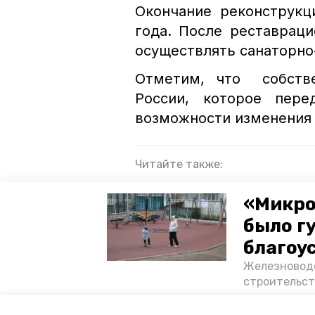
Окончание реконструкц
года. После реставрац
осуществлять санаторно
Отметим, что собстве
России, которое пере
возможности изменения 
Читайте также:
Железноводские санатории г
«Микро
года
было г
«Брата-близнеца» железново
благоу
Железноводс
реставрация
реконструкци
строительст
появилось с
дворец эмира бухарского
ж
возведению 