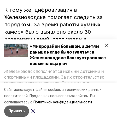
К тому же, цифровизация в
Железноводске помогает следить за
порядком. За время работы «умных
камер» было выявлено около 30
правонарушений, рассказали в
администрации города.
«Микрорайон большой, а детям
раньше негде было гулять»: в
Железноводске благоустраивают
новые площадки
Железноводск пополняется новыми детскими и
Ранее сообщалось о том, что для
спортивными площадками. За их строительство
распознавания видов птиц, деревьев и
голосуют местные жители. Так, на улице
растений
разработают
специальное
Октябрьской уже появилось современное
Сайт использует файлы cookies и технических данных
пространство для отдыха, а в Иноземцеве
приложение.
посетителей.
Продолжая пользоваться сайтом, Вы
приступили к возведению большой спортплощадки.
соглашаетесь с
Политикой конфиденциальности
Подробнее о том, как она будет выглядеть — в
Принять
фоторепортаже «Победы26».
Авторы:
Валерия Гореликова