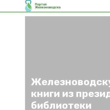
Портал
Железноводска
Железноводск
книги из прези
библиотеки