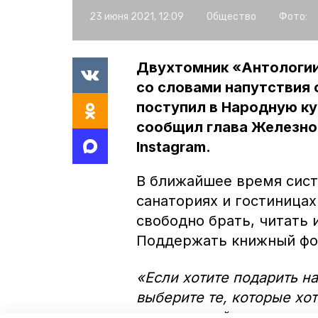
23 июня 2021, 12:09
Общество
Фото:
Двухтомник «Антологии
со словами напутствия 
поступил в Народную к
сообщил глава Железно
Instagram.
В ближайшее время систе
санаториях и гостиницах
свободно брать, читать 
Поддержать книжный фо
«Если хотите подарить н
выберите те, которые хо
их и передайте нам», – о