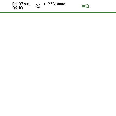
пт, 07 авг.
+
19
°С,
ясно
02:10