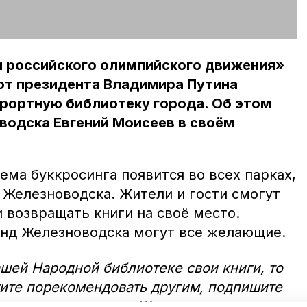
 российского олимпийского движения»
от президента Владимира Путина
урортную библиотеку города. Об этом
водска Евгений Моисеев в своём
ма буккросинга появится во всех парках,
 Железноводска. Жители и гости смогут
и возвращать книги на своё место.
нд Железноводска могут все желающие.
ашей Народной библиотеке свои книги, то
тите порекомендовать другим, подпишите
тметил глава города Железноводска.