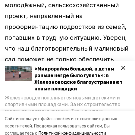
молодёжный, сельскохозяйственный
проект, направленный на
профориентацию подростков из семей,
попавших в трудную ситуацию. Уверен,
что наш благотворительный малиновый
сад поможет не только обеспечить
«Микрорайон большой, а детям
продовольственные ягодные корзины
раньше негде было гулять»: в
малообеспеченным семьям, но и
Железноводске благоустраивают
новые площадки
поспособствует повышению интереса к
Железноводск пополняется новыми детскими и
сельскохозяйственным профессиям», —
спортивными площадками. За их строительство
голосуют местные жители. Так, на улице
поделился глава Железноводска
Октябрьской уже появилось современное
Сайт использует файлы cookies и технических данных
Евгений Моисеев.
пространство для отдыха, а в Иноземцеве
посетителей.
Продолжая пользоваться сайтом, Вы
приступили к возведению большой спортплощадки.
соглашаетесь с
Политикой конфиденциальности