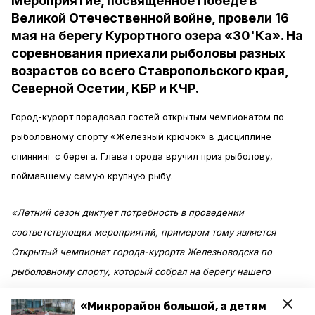
Мероприятие, посвященное Победе в
Великой Отечественной войне, провели 16
мая на берегу Курортного озера «30'Ка». На
соревнования приехали рыболовы разных
возрастов со всего Ставропольского края,
Северной Осетии, КБР и КЧР.
Город-курорт порадовал гостей открытым чемпионатом по
рыболовному спорту «Железный крючок» в дисциплине
спиннинг с берега. Глава города вручил приз рыболову,
поймавшему самую крупную рыбу.
«Летний сезон диктует потребность в проведении
соответствующих мероприятий, примером тому является
Открытый чемпионат города-курорта Железноводска по
рыболовному спорту, который собрал на берегу нашего
курортного озера рыболовов соседних городов и республик»,
«Микрорайон большой, а детям
— рассказал мэр курорта Евгений Моисеев.