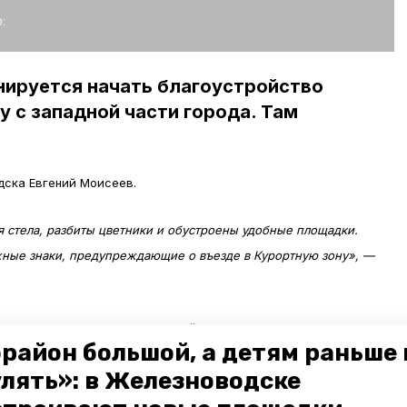
:
нируется начать благоустройство
у с западной части города. Там
ска Евгений Моисеев.
я стела, разбиты цветники и обустроены удобные площадки.
жные знаки, предупреждающие о въезде в Курортную зону», —
а восстановление туристической инфраструктуры 30 миллионов
район большой, а детям раньше 
в администрации курорта. На эти средства отремонтируют
улять»: в Железноводске
ставрацию Лермонтовского сквера. Представители общественного
а поддержали выбранные объекты благоустройства.