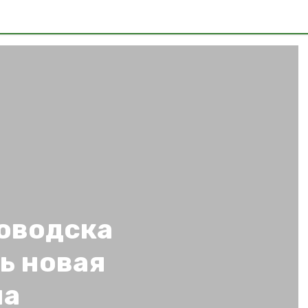
оводска
ь новая
ла