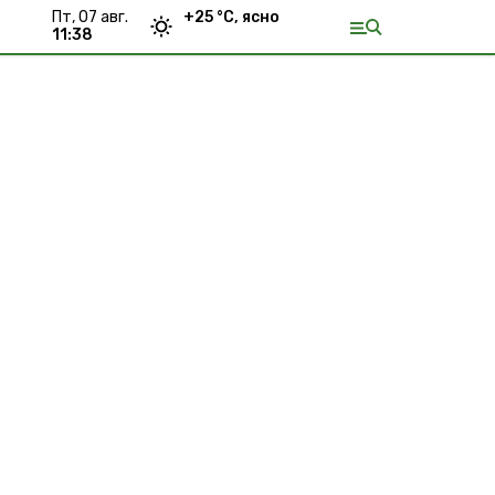
пт, 07 авг.
+
25
°С,
ясно
11:38