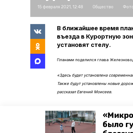
15 февраля 2021, 12:48
Общество
Фото
В ближайшее время пла
въезда в Курортную зон
установят стелу.
Планами поделился глава Железновод
«Здесь будет установлена современна
Также будут установлены новые доро
рассказал Евгений Моисеев.
В 2021 году Железноводск направит н
«Микро
рублей курортного сбора, напомнили 
было г
центральные терренкуры и начнут ре
и курортного советов муниципалитет