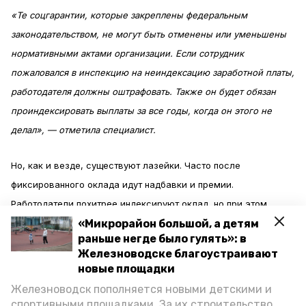
«Те соцгарантии, которые закреплены федеральным
законодательством, не могут быть отменены или уменьшены
нормативными актами организации. Если сотрудник
пожаловался в инспекцию на неиндексацию заработной платы,
работодателя должны оштрафовать. Также он будет обязан
проиндексировать выплаты за все годы, когда он этого не
делал», — отметила специалист.
Но, как и везде, существуют лазейки. Часто после
фиксированного оклада идут надбавки и премии.
Работодатели похитрее индексируют оклад, но при этом
снижают стимулирующие выплаты. Юрист посоветовала
«Микрорайон большой, а детям
раньше негде было гулять»: в
смотреть на положение об оплате труда в каждом отдельном
Железноводске благоустраивают
предприятии, так как в нём прописаны все механизмы
новые площадки
начислений.
Железноводск пополняется новыми детскими и
спортивными площадками. За их строительство