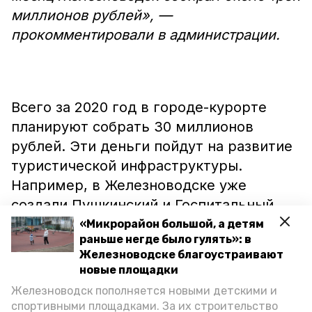
миллионов рублей», —
прокомментировали в администрации.
Всего за 2020 год в городе-курорте
планируют собрать 30 миллионов
рублей. Эти деньги пойдут на развитие
туристической инфраструктуры.
Например, в Железноводске уже
создали Пушкинский и Госпитальный
терренкуры на средства сбора. А
«Микрорайон большой, а детям
раньше негде было гулять»: в
собранные в 2018 году средства
Железноводске благоустраивают
направили
на капитальный ремонт
новые площадки
Лермонтовского терренкура.
Железноводск пополняется новыми детскими и
спортивными площадками. За их строительство