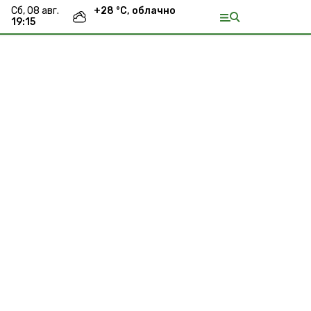
сб, 08 авг.
+
28
°С,
облачно
19:15