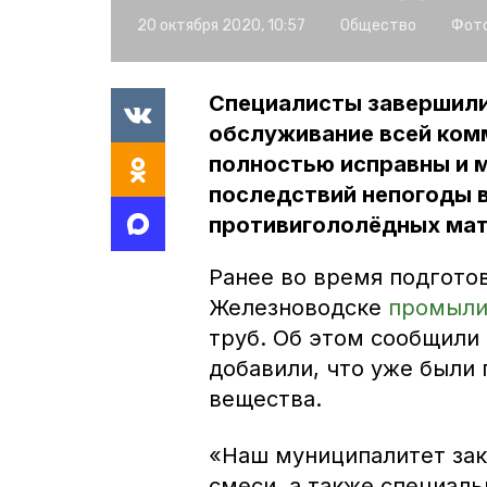
20 октября 2020, 10:57
Общество
Фото
Специалисты завершили
обслуживание всей ком
полностью исправны и м
последствий непогоды 
противигололёдных мат
Ранее во время подготов
Железноводске
промыл
труб. Об этом сообщили
добавили, что уже были
вещества.
«Наш муниципалитет зак
смеси, а также специал