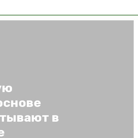
ую
основе
атывают в
е