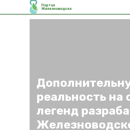
Портал
Железноводска
Дополнительн
реальность на 
легенд разраб
Железноводск