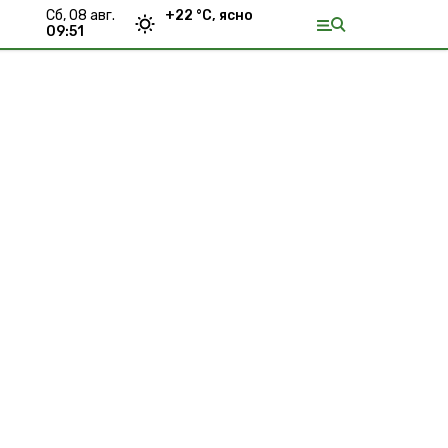
сб, 08 авг.
+
22
°С,
ясно
09:51