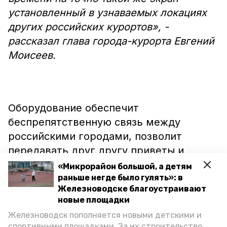
установленный в узнаваемых локациях
других российских курортов», -
рассказал глава города-курорта Евгений
Моисеев.
Оборудование обеспечит
беспрепятственную связь между
российскими городами, позволит
передавать друг другу приветы и
пожелания, записывать интервью и
«Микрорайон большой, а детям
поздравлять с праздниками, добавил
раньше негде было гулять»: в
Железноводске благоустраивают
Моисеев.
новые площадки
Железноводск пополняется новыми детскими и
Сейчас обсуждаются нюансы с
спортивными площадками. За их строительство