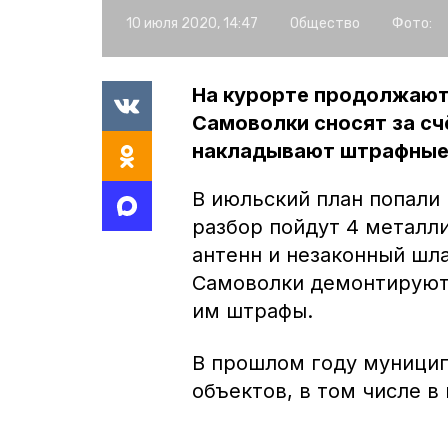
10 июля 2020, 14:47
Общество
Фото:
На курорте продолжают
Самоволки сносят за сч
накладывают штрафные 
В июльский план попали 
разбор пойдут 4 металл
антенн и незаконный шл
Самоволки демонтируют 
им штрафы.
В прошлом году муницип
объектов, в том числе в