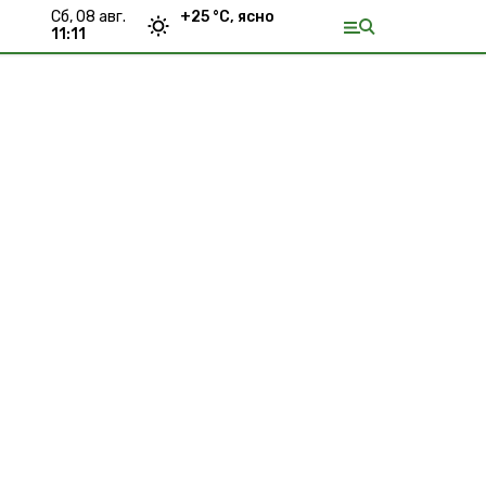
сб, 08 авг.
+
25
°С,
ясно
11:11