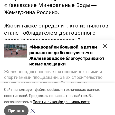
«Кавказские Минеральные Воды —
Жемчужина России».
Жюри также определит, кто из пилотов
станет обладателем драгоценного
перстня воздухоплавателя. В
завершении воздушные шары исполнят
«Микрорайон большой, а детям
раньше негде было гулять»: в
небесный танец под классическую
Железноводске благоустраивают
музыку.
новые площадки
Железноводск пополняется новыми детскими и
Ранее сообщалось, что за победу в
спортивными площадками. За их строительство
турнире
сражаются
15 команд.
голосуют местные жители. Так, на улице
Октябрьской уже появилось современное
Сайт использует файлы cookies и технических данных
пространство для отдыха, а в Иноземцеве
Фото: Администрация г. Железноводска
посетителей.
Продолжая пользоваться сайтом, Вы
приступили к возведению большой спортплощадки.
соглашаетесь с
Политикой конфиденциальности
Подробнее о том, как она будет выглядеть — в
Принять
фоторепортаже «Победы26».
Авторы:
Ольга Самсонова