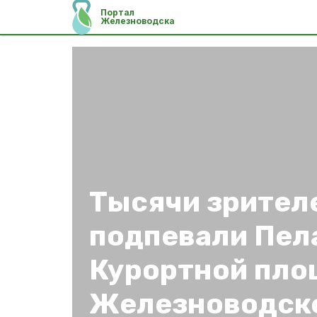
Портал
Железноводска
Тысячи зрител
подпевали Пела
Курортной пло
Железноводск