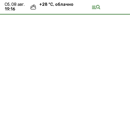
сб, 08 авг.
+
28
°С,
облачно
19:16