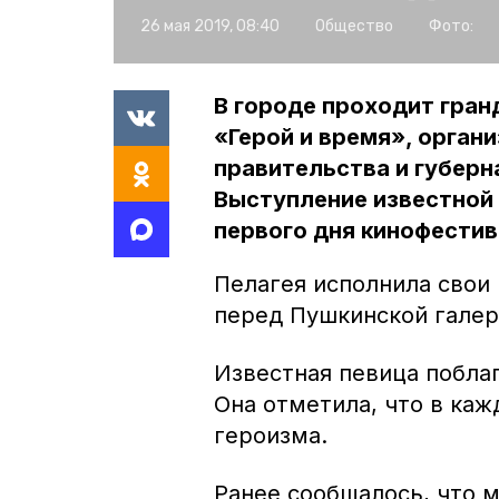
26 мая 2019, 08:40
Общество
Фото:
В городе проходит гра
«Герой и время», орган
правительства и губер
Выступление известной
первого дня кинофестив
Пелагея исполнила свои
перед Пушкинской галере
Известная певица побла
Она отметила, что в ка
героизма.
Ранее сообщалось, что 