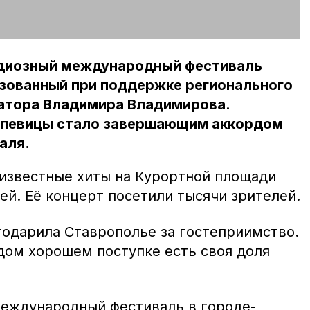
ндиозный международный фестиваль
изованный при поддержке регионального
натора Владимира Владимирова.
 певицы стало завершающим аккордом
аля.
 известные хиты на Курортной площади
й. Её концерт посетили тысячи зрителей.
годарила Ставрополье за гостеприимство.
ждом хорошем поступке есть своя доля
международный фестиваль в городе-