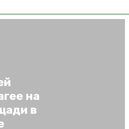
ей
гее на
щади в
е