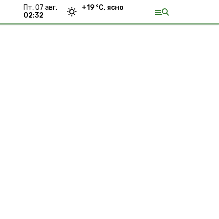
пт, 07 авг.
+
19
°С,
ясно
02:32