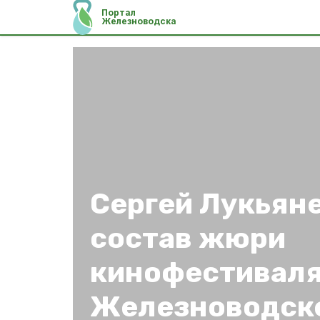
Портал
Железноводска
Сергей Лукьян
состав жюри
кинофестиваля
Железноводск