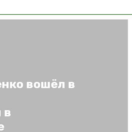
енко вошёл в
 в
е