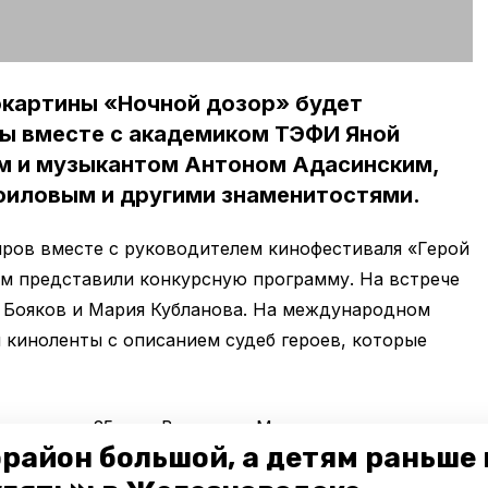
окартины «Ночной дозор» будет
ы вместе с академиком ТЭФИ Яной
м и музыкантом Антоном Адасинским,
иловым и другими знаменитостями.
ров вместе с руководителем кинофестиваля «Герой
ом представили конкурсную программу. На встрече
 Бояков и Мария Кубланова. На международном
 киноленты с описанием судеб героев, которые
оприятия, 25 мая, Владимир Меньшов получит
район большой, а детям раньше 
ени» в номинации «Имя».