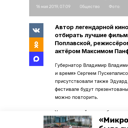
16 мая 2019, 07:09
Общество
Фото:
Автор легендарной кин
отбирать лучшие фильм
Поплавской, режиссёро
актёром Максимом Панф
Губернатор Владимир Владими
и время» Сергеем Пускепалис
присутствовали также Эдуард
фестивале будут презентованы
можно повторить.
Уже в первый день работы мер
«Микро
первую награду «Героя и врем