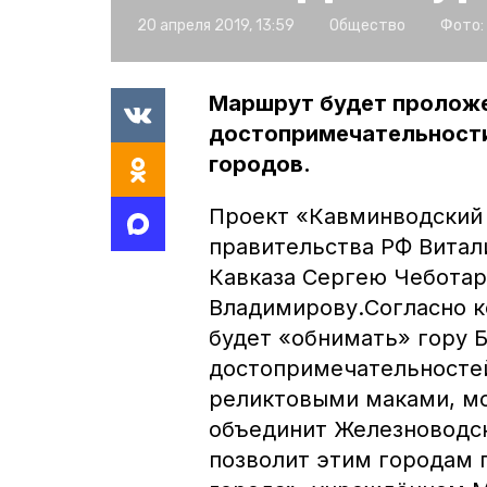
20 апреля 2019, 13:59
Общество
Фото:
Маршрут будет проложе
достопримечательности
городов.
Проект «Кавминводский
правительства РФ Витал
Кавказа Сергею Чеботар
Владимирову.Согласно к
будет «обнимать» гору Б
достопримечательностей
реликтовыми маками, мо
объединит Железноводск
позволит этим городам 