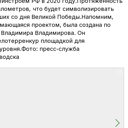
инстроем РФ в 2020 году.Протяжённость
илометров, что будет символизировать
ших со дня Великой Победы.Напомним,
имающаяся проектом, была создана по
 Владимира Владимирова. Он
елотерренкур площадкой для
уровня.Фото: пресс-служба
водска