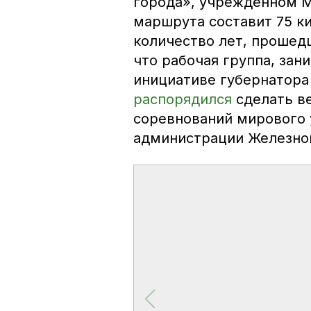
города», учреждённом М
маршрута составит 75 к
количество лет, прошед
что рабочая группа, зан
инициативе губернатора
распорядился
сделать в
соревнований мирового 
администрации Железно