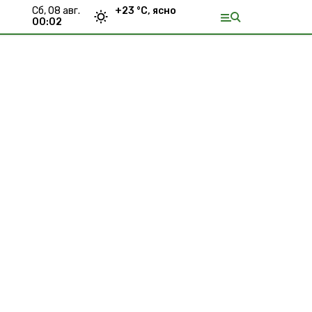
сб, 08 авг.
+
23
°С,
ясно
00:02