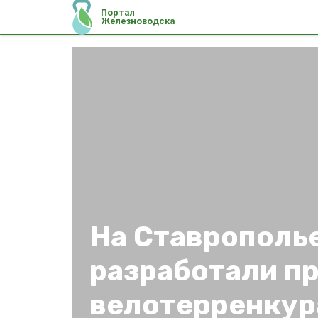
Портал
Железноводска
На Ставрополь
разработали п
велотерренкур