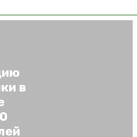
цию
ки в
е
50
лей