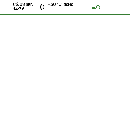
сб, 08 авг.
+
30
°С,
ясно
14:36