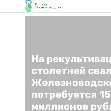
Портал
Железноводска
На рекультива
столетней свал
Железноводск
потребуется 1
миллионов руб