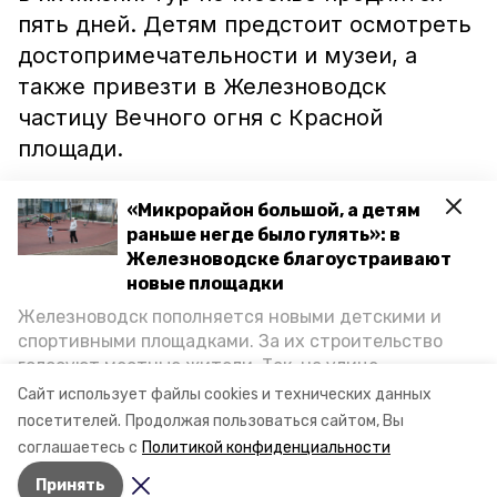
пять дней. Детям предстоит осмотреть
достопримечательности и музеи, а
также привезти в Железноводск
частицу Вечного огня с Красной
площади.
«Микрорайон большой, а детям
раньше негде было гулять»: в
Железноводске благоустраивают
Ранее частичку пламени в курортный
новые площадки
город
передали
юные жители Сочи. Они
Железноводск пополняется новыми детскими и
одними из первых поддержали
спортивными площадками. За их строительство
патриотическую акцию,
голосуют местные жители. Так, на улице
организованную в Железноводске в
Октябрьской уже появилось современное
Сайт использует файлы cookies и технических данных
пространство для отдыха, а в Иноземцеве
преддверии 9 Мая.
посетителей.
Продолжая пользоваться сайтом, Вы
приступили к возведению большой спортплощадки.
соглашаетесь с
Политикой конфиденциальности
Подробнее о том, как она будет выглядеть — в
Принять
фоторепортаже «Победы26».
Авторы:
Сергей Пархисенко