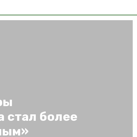
ры
 стал более
ным»