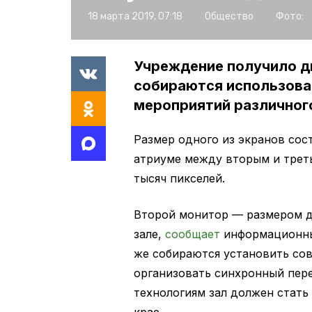
18 марта 2019, 07:18
Общество
Фото:
Учреждение получило д
собираются использова
мероприятий различног
Размер одного из экранов сос
атриуме между вторым и трет
тысяч пикселей.
Второй монитор — размером д
зале,
сообщает
информационный
же собираются установить со
организовать синхронный пере
технологиям зал должен стат
крае.