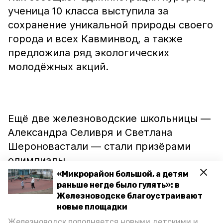
ученица 10 класса выступила за
сохранение уникальной природы своего
города и всех Кавминвод, а также
предложила ряд экологических
молодёжных акций.
Ещё две железноводские школьницы —
Александра Селивря и Светлана
Шероновастали — стали призёрами
олимпиады.
«Микрорайон большой, а детям
раньше негде было гулять»: в
Железноводске благоустраивают
новые площадки
Между тем сельхозпроект ещё одной
Железноводск пополняется новыми детскими и