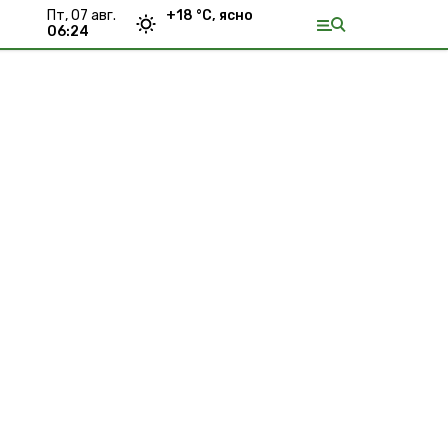
пт, 07 авг.
+
18
°С,
ясно
06:24