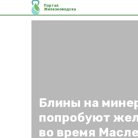
Портал
Железноводска
Блины на мине
попробуют же
во время Масл