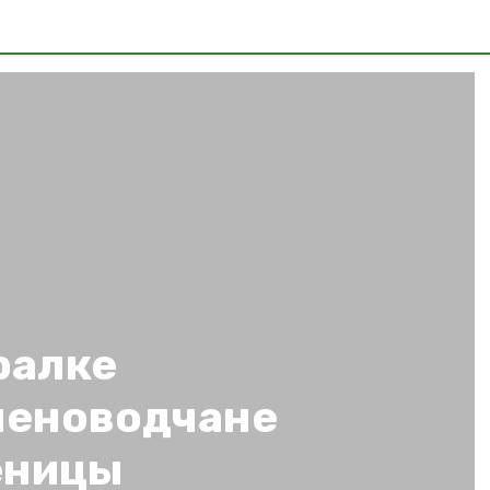
ралке
леноводчане
еницы