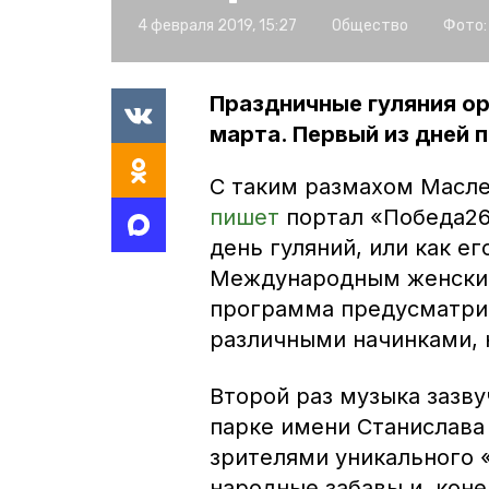
4 февраля 2019, 15:27
Общество
Фото:
Праздничные гуляния ор
марта. Первый из дней
С таким размахом Масле
пишет
портал «Победа26»
день гуляний, или как е
Международным женским
программа предусматрив
различными начинками, 
Второй раз музыка зазву
парке имени Станислава
зрителями уникального 
народные забавы и, коне