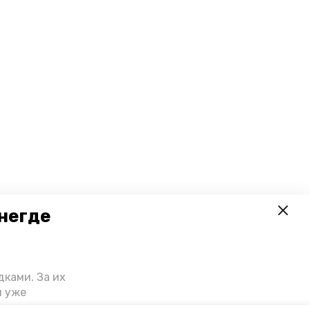
негде
ками. За их
й уже
риступили к