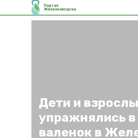
Портал
Железноводска
Дети и взросл
упражнялись в
валенок в Жел