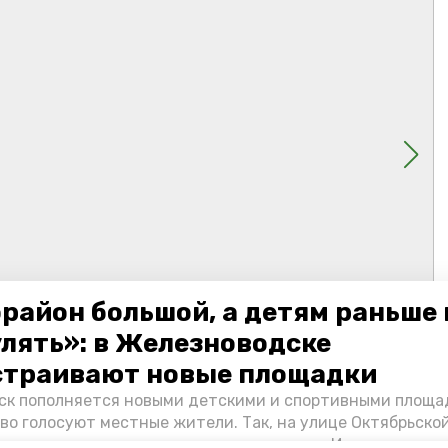
район большой, а детям раньше 
улять»: в Железноводске
страивают новые площадки
к пополняется новыми детскими и спортивными площад
во голосуют местные жители. Так, на улице Октябрьско
овременное пространство для отдыха, а в Иноземцеве п