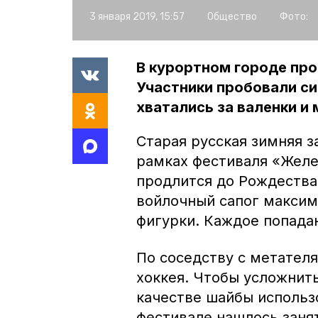
3 января 2019, 15:57
Общество
Фото:
В курортном городе пр
Участники пробовали си
хватались за валенки и
Старая русская зимняя з
рамках фестиваля «Желез
продлится до Рождества.
войлочный сапог максим
фигурки. Каждое попадан
По соседству с метател
хоккея. Чтобы усложнить
качестве шайбы использ
фестивале нашлось заня