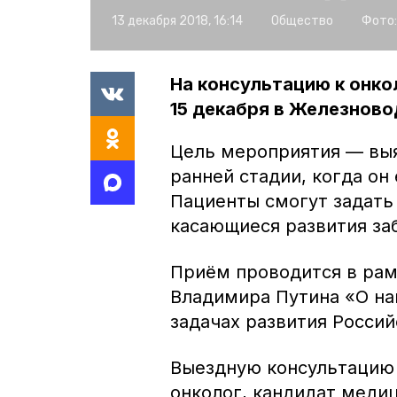
13 декабря 2018, 16:14
Общество
Фото:
На консультацию к онко
15 декабря в Железнов
Цель мероприятия — выя
ранней стадии, когда о
Пациенты смогут задать
касающиеся развития за
Приём проводится в рам
Владимира Путина «О на
задачах развития Россий
Выездную консультацию 
онколог, кандидат медиц