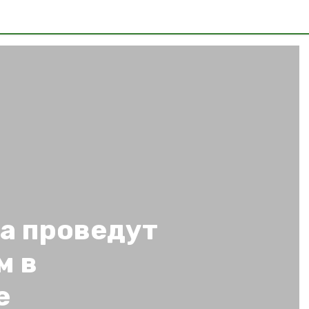
а проведут
м в
е