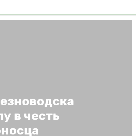
езноводска
у в честь
оносца