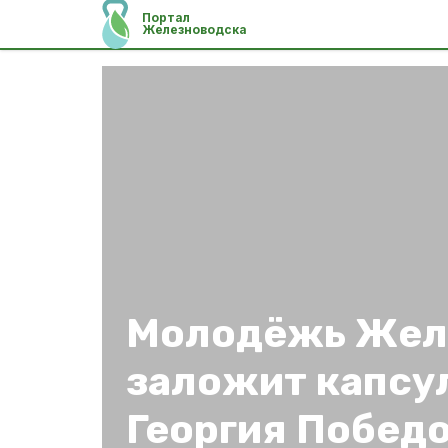
Портал
Железноводска
Молодёжь Жел
заложит капсул
Георгия Побед