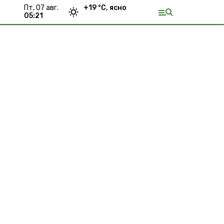
пт, 07 авг.
+
19
°С,
ясно
05:21