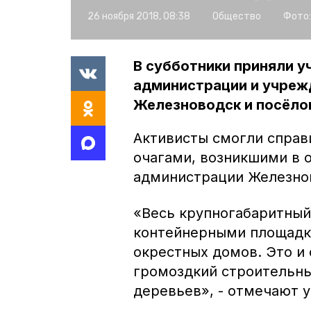
26 ноября 2018, 08:38
Общество
Фото:
В субботники приняли у
администрации и учрежд
Железноводск и посёло
Активисты смогли справ
очагами, возникшими в 
администрации Железно
«Весь крупногабаритный
контейнерными площадк
окрестных домов. Это и 
громоздкий строительны
деревьев», - отмечают у