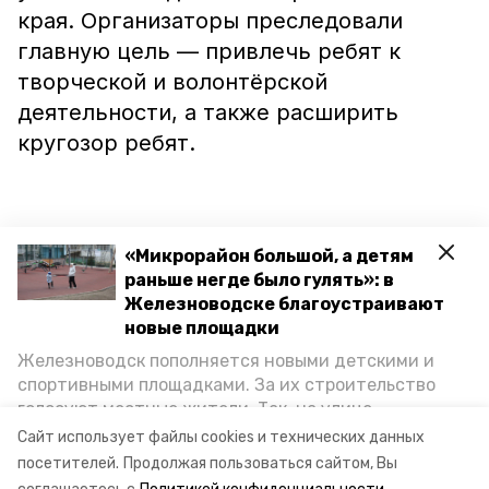
края. Организаторы преследовали
главную цель — привлечь ребят к
творческой и волонтёрской
деятельности, а также расширить
кругозор ребят.
Церемония награждения намечена на
«Микрорайон большой, а детям
раньше негде было гулять»: в
декабрь. Лауреаты соберутся в
Железноводске благоустраивают
Ставрополе.
новые площадки
Железноводск пополняется новыми детскими и
спортивными площадками. За их строительство
голосуют местные жители. Так, на улице
Ранее в Краснодаре «
озолотились
»
Октябрьской уже появилось современное
Сайт использует файлы cookies и технических данных
пространство для отдыха, а в Иноземцеве
танцоры Железноводска.
посетителей.
Продолжая пользоваться сайтом, Вы
приступили к возведению большой спортплощадки.