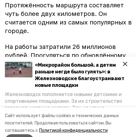
Протяжённость маршрута составляет
чуть более двух километров. Он
считается одним из самых популярных в
городе.
На работы затратили 26 миллионов
рублей. Прогуляться по обновлённому
Лермонтовскому терренкуру можно
«Микрорайон большой, а детям
будет уже на следующей неделе.
раньше негде было гулять»: в
Железноводске благоустраивают
новые площадки
Ранее сообщалось, что губернатор
Железноводск пополняется новыми детскими и
Ставропольского края Владимир
спортивными площадками. За их строительство
Владимиров
проинспектировал
ход
голосуют местные жители. Так, на улице
работ по благоустройству
Октябрьской уже появилось современное
Сайт использует файлы cookies и технических данных
пространство для отдыха, а в Иноземцеве
Железноводска.
посетителей.
Продолжая пользоваться сайтом, Вы
приступили к возведению большой спортплощадки.
соглашаетесь с
Политикой конфиденциальности
Подробнее о том, как она будет выглядеть — в