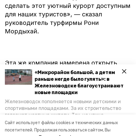
сделать этот уютный курорт доступным
для наших туристов», — сказал
руководитель турфирмы Рони
Мордыхай.
Эта же компания намерена открыть
специализированный рейс на КМВ.
«Микрорайон большой, а детям
раньше негде было гулять»: в
Железноводске благоустраивают
Кстати, в городе как раз
завершается
новые площадки
реконструкция Лермонтовского
Железноводск пополняется новыми детскими и
терренкура. Он стал первым в России
спортивными площадками. За их строительство
туристическим объектом, обновлённым
голосуют местные жители. Так, на улице
за счёт курортного сбора. Работы
Октябрьской уже появилось современное
Сайт использует файлы cookies и технических данных
пространство для отдыха, а в Иноземцеве
обошлись в 28 миллионов рублей.
посетителей.
Продолжая пользоваться сайтом, Вы
приступили к возведению большой спортплощадки.