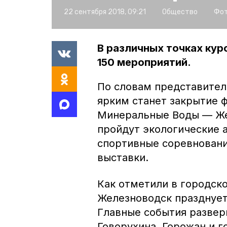
22 сентября 2018, 09:21
Общество
Фот
В различных точках кур
150 мероприятий.
По словам представите
ярким станет закрытие 
Минеральные Воды — Же
пройдут экологические 
спортивные соревновани
выставки.
Как отметили в городск
Железноводск празднует
Главные события развер
Говорухина. Горожан и 