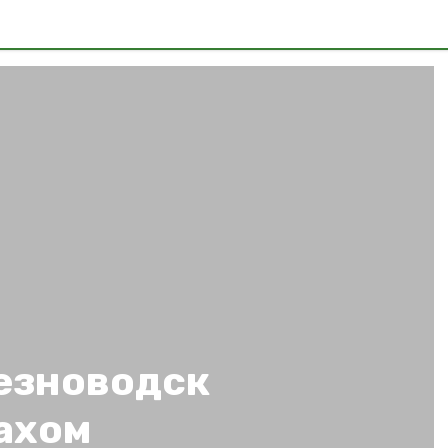
езноводск
ахом