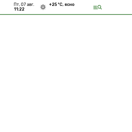
пт, 07 авг.
+
25
°С,
ясно
11:22