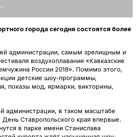
о:
ортного города сегодня состоятся более
лей администрации, самым зрелищным и
фестиваля воздухоплавания «Кавказские
мчужина России 2018». Помимо этого,
акции детские шоу-программы,
я, показы мод, ярмарки, викторины,
ой администрации, в таком масштабе
 День Ставропольского края впервые.
нутся в парке имени Станислава
гостей курорта ждёт насыщенная шоу-