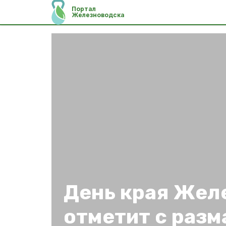
Портал
Железноводска
День края Жел
отметит с разм