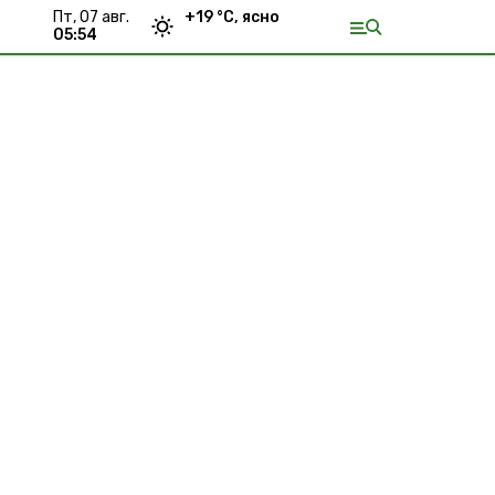
пт, 07 авг.
+
19
°С,
ясно
05:54