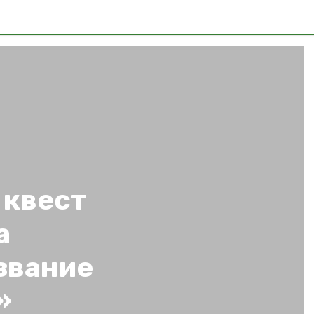
 квест
а
звание
»