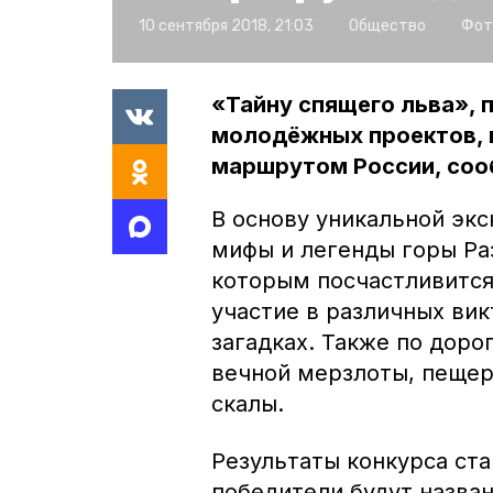
10 сентября 2018, 21:03
Общество
Фот
«Тайну спящего льва»,
молодёжных проектов, 
маршрутом России, соо
В основу уникальной эк
мифы и легенды горы Раз
которым посчастливитс
участие в различных вик
загадках. Также по доро
вечной мерзлоты, пещер
скалы.
Результаты конкурса ста
победители будут назва