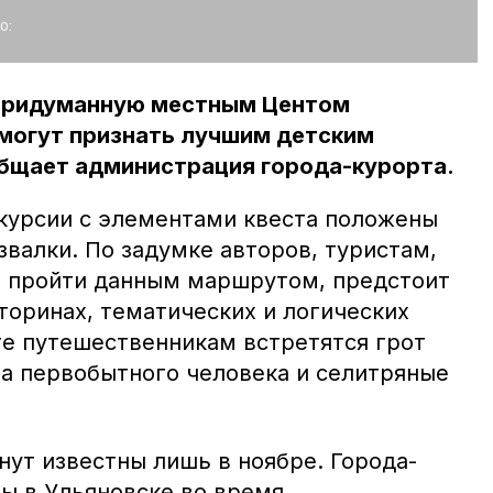
о:
 придуманную местным Центом
могут признать лучшим детским
бщает администрация города-курорта.
скурсии с элементами квеста положены
валки. По задумке авторов, туристам,
я пройти данным маршрутом, предстоит
торинах, тематических и логических
ге путешественникам встретятся грот
а первобытного человека и селитряные
нут известны лишь в ноябре. Города-
ны в Ульяновске во время