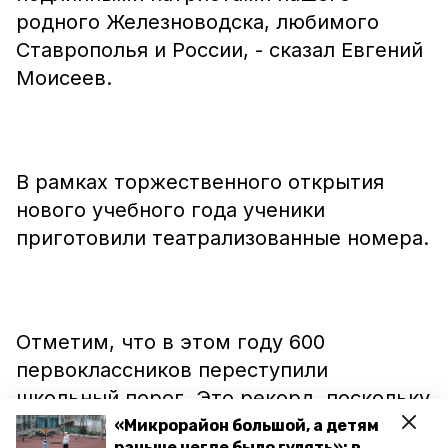
родного Железноводска, любимого
Ставрополья и России, - сказал Евгений
Моисеев.
В рамках торжественного открытия
нового учебного года ученики
приготовили театрализованные номера.
Отметим, что в этом году 600
первоклассников переступили
школьный порог. Это рекорд, поскольку
в прошлые годы это число было
«Микрорайон большой, а детям
раньше негде было гулять»: в