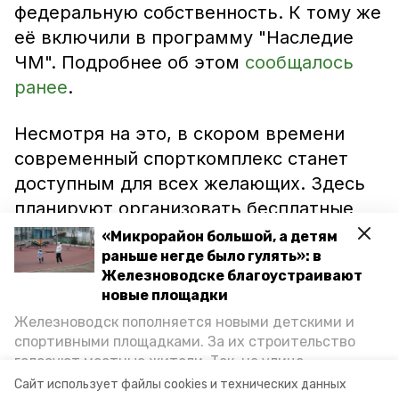
федеральную собственность. К тому же
её включили в программу "Наследие
ЧМ". Подробнее об этом
сообщалось
ранее
.
Несмотря на это, в скором времени
современный спорткомплекс станет
доступным для всех желающих. Здесь
планируют организовать бесплатные
тренировки по футболу. Они будут
«Микрорайон большой, а детям
проходить три раза в неделю под
раньше негде было гулять»: в
Железноводске благоустраивают
руководством опытного наставника. С
новые площадки
графиком занятий можно будет
Железноводск пополняется новыми детскими и
ознакомиться позже: его вывесят на
спортивными площадками. За их строительство
территории комплекса.
голосуют местные жители. Так, на улице
Октябрьской уже появилось современное
Сайт использует файлы cookies и технических данных