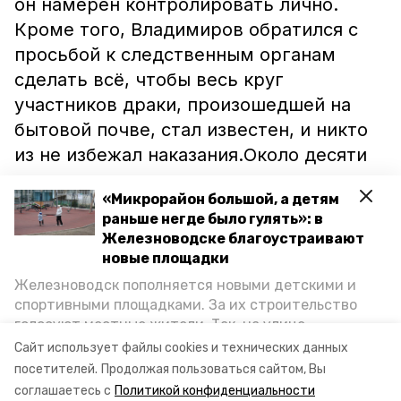
он намерен контролировать лично.
Кроме того, Владимиров обратился с
просьбой к следственным органам
сделать всё, чтобы весь круг
участников драки, произошедшей на
бытовой почве, стал известен, и никто
из не избежал наказания.Около десяти
участников и очевидцев потасовки
«Микрорайон большой, а детям
доставлены в полицию. Губернатор
раньше негде было гулять»: в
Владимиров настаивает на ужесточении
Железноводске благоустраивают
требований к безопасности в питейных
новые площадки
заведениях края.
Железноводск пополняется новыми детскими и
спортивными площадками. За их строительство
голосуют местные жители. Так, на улице
власть
убийство
Октябрьской уже появилось современное
Сайт использует файлы cookies и технических данных
пространство для отдыха, а в Иноземцеве
посетителей.
Продолжая пользоваться сайтом, Вы
губернатор владимиров
приступили к возведению большой спортплощадки.
соглашаетесь с
Политикой конфиденциальности