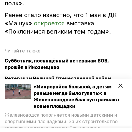
полк».
Ранее стало известно, что 1 мая в ДК
«Машук»
откроется
выставка
«Поклонимся великим тем годам».
Читайте также
Субботник, посвящённый ветеранам ВОВ,
прошёл в Иноземцево
Ветеранам Великой Отечественной войны
вручили медали в Железноводске
«Микрорайон большой, а детям
раньше негде было гулять»: в
Губернатор Владимиров напомнил
Железноводске благоустраивают
ставропольцам о канале «80 лет Великой
новые площадки
Победе»
Железноводск пополняется новыми детскими и
спортивными площадками. За их строительство
голосуют местные жители. Так, на улице
культура
великая отечественная война