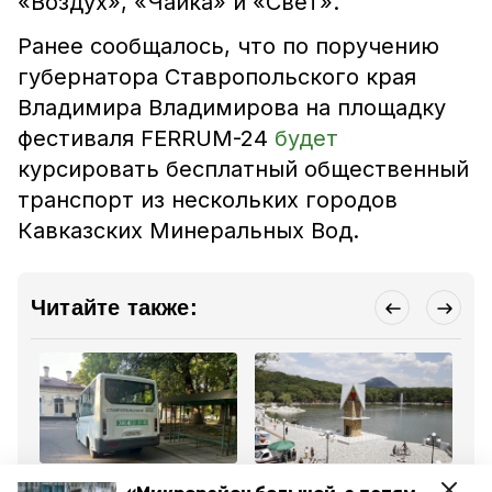
«Воздух», «Чайка» и «Свет».
Ранее сообщалось, что по поручению
губернатора Ставропольского края
Владимира Владимирова на площадку
фестиваля FERRUM-24
будет
курсировать бесплатный общественный
транспорт из нескольких городов
Кавказских Минеральных Вод.
Читайте также:
Общество
Общество
Об
5 августа 2024, 12:02
19 августа 2024, 11:17
17